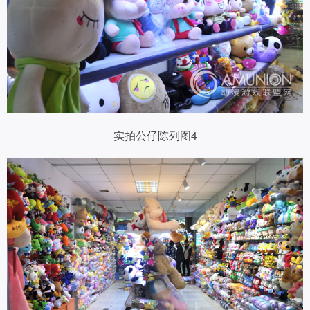
实拍公仔陈列图4