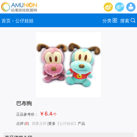
首页
›
公仔娃娃
分类
搜索
巴布狗
￥6.4
正品参考价：
/个
点评:(
0
)
我要点评
|更多
【公仔娃娃】
产品