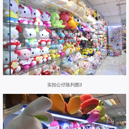
实拍公仔陈列图3