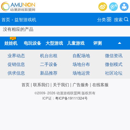
首页
›
益智游戏机
分类
搜索
没有相应的产品
娃娃机
电玩设备
大型游戏
儿童游戏
评测
业界动态
机台出租
自配场地
微信资讯
机
机
促销信息
二手设备
场地分布
微创模式
供求信息
新品推荐
场地运营
社区论坛
首页
|
联系我们
|
关于我们
|
广告服务
|
在线客服
©2009- 2026 动漫游戏联盟网 版权所有
ICP证：
粤ICP备19111324号