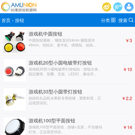
首页
›
按钮
分类
搜索
游戏机中圆按钮
￥3
中圆按妞规格： 螺纹直径24mm 键面直径
46mm。拍拍乐、套牛机、猜猜鼠、娃娃...
游戏机20型小圆电镀带灯按钮
￥10
游戏机20型小圆电镀带灯按钮由：按钮主体、
固定螺母、垫圈、支架、LED灯、微动开...
游戏机33型小圆带灯按钮
￥2.2
娃娃机礼品机水果机专用按键，塑胶材质，正
品现货供应。
游戏机100型平面按钮
￥14
游戏机100型平面按钮，按键+支架，不含微动
灯泡，正品现货供应。