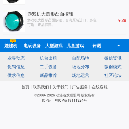
游戏机大圆形凸面按钮
￥28
游戏机大圆形凸面按钮，台湾原装进口，多色
可选，正品保障。
娃娃机
电玩设备
大型游戏
儿童游戏
评测
业界动态
机台出租
自配场地
微信资讯
机
机
促销信息
二手设备
场地分布
微创模式
供求信息
新品推荐
场地运营
社区论坛
首页
|
联系我们
|
关于我们
|
广告服务
|
在线客服
©2009- 2026 动漫游戏联盟网 版权所有
ICP证：
粤ICP备19111324号