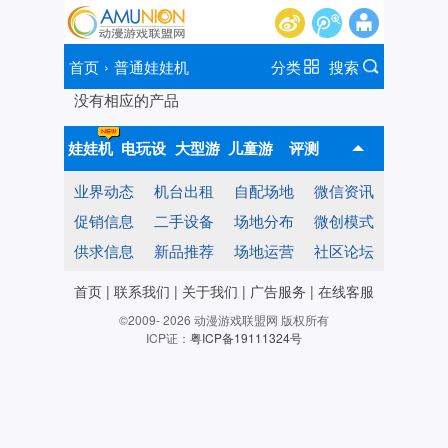
首页
›
普通娃娃机
分类
搜索
没有相应的产品
娃娃机
电玩设
大型游
儿童游
评测
业界动态
机台出租
自配场地
微信资讯
备
戏机
戏机
促销信息
二手设备
场地分布
微创模式
供求信息
新品推荐
场地运营
社区论坛
首页
|
联系我们
|
关于我们
|
广告服务
|
在线客服
©2009- 2026 动漫游戏联盟网 版权所有
ICP证：
粤ICP备19111324号