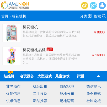
首页
›
棉花糖机
分类
搜索
棉花糖机
￥8800
​棉花糖机是一款新式花式全自动无人自助扫码
售卖棉花糖设备，花式棉花糖机可以做出3...
棉花糖礼品机
新品
￥16000
棉花糖礼品机是一款国际性传统食品的棉花糖
自动贩卖礼品机台。外观以卡通多彩的设计
为...
娃娃机
电玩设备
大型游戏
儿童游戏
评测
业界动态
机台出租
自配场地
微信资讯
机
机
促销信息
二手设备
场地分布
微创模式
供求信息
新品推荐
场地运营
社区论坛